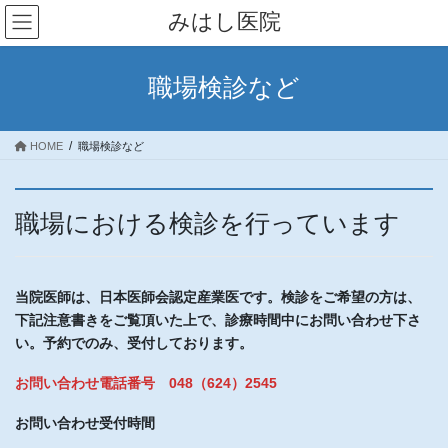
コ
ナ
みはし医院
ン
ビ
テ
ゲ
ン
ー
職場検診など
ツ
シ
へ
ョ
ス
ン
HOME
職場検診など
キ
に
ッ
移
プ
動
職場における検診を行っています
当院医師は、日本医師会認定産業医です。検診をご希望の方は、
下記注意書きをご覧頂いた上で、診療時間中にお問い合わせ下さ
い。予約でのみ、受付しております。
お問い合わせ電話番号 048（624）2545
お問い合わせ受付時間